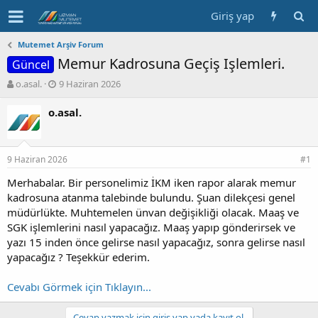
Giriş yap
Mutemet Arşiv Forum
Memur Kadrosuna Geçiş Işlemleri.
Güncel
K
B
o.asal.
9 Haziran 2026
o
a
n
ş
o.asal.
b
l
u
a
y
n
9 Haziran 2026
u
g
#1
b
ı
Merhabalar. Bir personelimiz İKM iken rapor alarak memur
a
ç
kadrosuna atanma talebinde bulundu. Şuan dilekçesi genel
ş
t
l
a
müdürlükte. Muhtemelen ünvan değişikliği olacak. Maaş ve
a
r
SGK işlemlerini nasıl yapacağız. Maaş yapıp gönderirsek ve
t
i
yazı 15 inden önce gelirse nasıl yapacağız, sonra gelirse nasıl
a
h
yapacağız ? Teşekkür ederim.
n
i
Cevabı Görmek için Tıklayın...
Cevap yazmak için giriş yap yada kayıt ol.