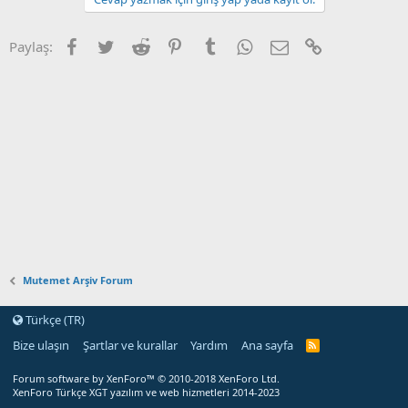
Facebook
Twitter
Reddit
Pinterest
Tumblr
WhatsApp
E-posta
Link
Paylaş:
Mutemet Arşiv Forum
Türkçe (TR)
Bize ulaşın
Şartlar ve kurallar
Yardım
Ana sayfa
Forum software by XenForo™
© 2010-2018 XenForo Ltd.
XenForo Türkçe XGT yazılım ve web hizmetleri 2014-2023