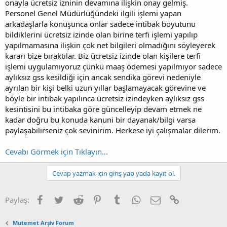
onayla ücretsiz izninin devamına ilişkin onay gelmiş.
Personel Genel Müdürlüğündeki ilgili işlemi yapan
arkadaşlarla konuşunca onlar sadece intibak boyutunu
bildiklerini ücretsiz izinde olan birine terfi işlemi yapılıp
yapılmamasına ilişkin çok net bilgileri olmadığını söyleyerek
kararı bize bıraktılar. Biz ücretsiz izinde olan kişilere terfi
işlemi uygulamıyoruz çünkü maaş ödemesi yapılmıyor sadece
aylıksız gss kesildiği için ancak sendika görevi nedeniyle
ayrılan bir kişi belki uzun yıllar başlamayacak görevine ve
böyle bir intibak yapılınca ücretsiz izindeyken aylıksız gss
kesintisini bu intibaka göre güncelleyip devam etmek ne
kadar doğru bu konuda kanuni bir dayanak/bilgi varsa
paylaşabilirseniz çok sevinirim. Herkese iyi çalışmalar dilerim.
Cevabı Görmek için Tıklayın...
Cevap yazmak için giriş yap yada kayıt ol.
Facebook
Twitter
Reddit
Pinterest
Tumblr
WhatsApp
E-posta
Link
Paylaş:
Mutemet Arşiv Forum