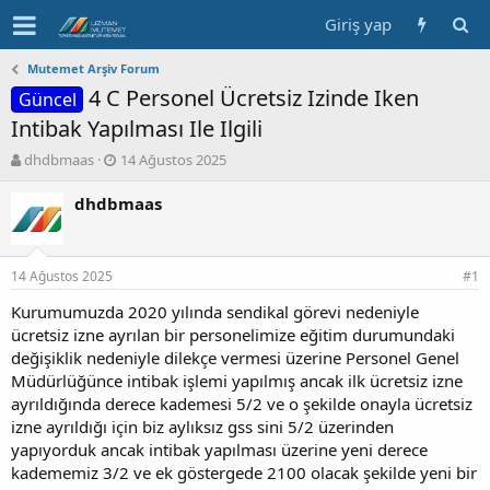
Giriş yap
Mutemet Arşiv Forum
4 C Personel Ücretsiz Izinde Iken
Güncel
Intibak Yapılması Ile Ilgili
K
B
dhdbmaas
14 Ağustos 2025
o
a
n
ş
dhdbmaas
b
l
u
a
y
n
14 Ağustos 2025
u
g
#1
b
ı
Kurumumuzda 2020 yılında sendikal görevi nedeniyle
a
ç
ücretsiz izne ayrılan bir personelimize eğitim durumundaki
ş
t
l
a
değişiklik nedeniyle dilekçe vermesi üzerine Personel Genel
a
r
Müdürlüğünce intibak işlemi yapılmış ancak ilk ücretsiz izne
t
i
ayrıldığında derece kademesi 5/2 ve o şekilde onayla ücretsiz
a
h
izne ayrıldığı için biz aylıksız gss sini 5/2 üzerinden
n
i
yapıyorduk ancak intibak yapılması üzerine yeni derece
kadememiz 3/2 ve ek göstergede 2100 olacak şekilde yeni bir