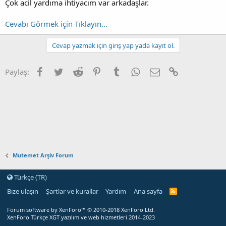
Çok acil yardıma ihtiyacım var arkadaşlar.
Cevabı Görmek için Tıklayın...
Cevap yazmak için giriş yap yada kayıt ol.
Facebook
Twitter
Reddit
Pinterest
Tumblr
WhatsApp
E-posta
Link
Paylaş:
Mutemet Arşiv Forum
Türkçe (TR)
Bize ulaşın
Şartlar ve kurallar
Yardım
Ana sayfa
Forum software by XenForo™
© 2010-2018 XenForo Ltd.
XenForo Türkçe XGT yazılım ve web hizmetleri 2014-2023