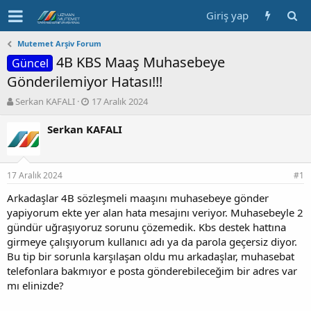
Giriş yap
Mutemet Arşiv Forum
4B KBS Maaş Muhasebeye
Güncel
Gönderilemiyor Hatası!!!
K
B
Serkan KAFALI
17 Aralık 2024
o
a
n
ş
Serkan KAFALI
b
l
u
a
y
n
17 Aralık 2024
u
g
#1
b
ı
Arkadaşlar 4B sözleşmeli maaşını muhasebeye gönder
a
ç
yapiyorum ekte yer alan hata mesajını veriyor. Muhasebeyle 2
ş
t
l
a
gündür uğraşıyoruz sorunu çözemedik. Kbs destek hattına
a
r
girmeye çalışıyorum kullanıcı adı ya da parola geçersiz diyor.
t
i
Bu tip bir sorunla karşılaşan oldu mu arkadaşlar, muhasebat
a
h
telefonlara bakmıyor e posta gönderebileceğim bir adres var
n
i
mı elinizde?