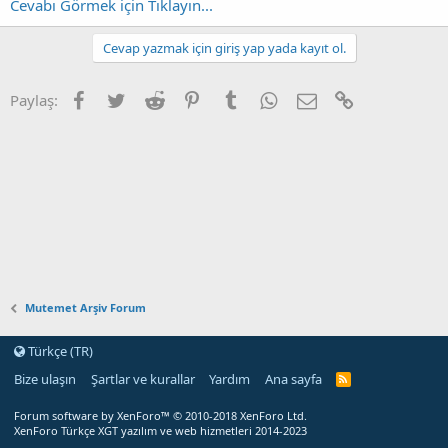
Cevabı Görmek için Tıklayın...
Cevap yazmak için giriş yap yada kayıt ol.
Facebook
Twitter
Reddit
Pinterest
Tumblr
WhatsApp
E-posta
Link
Paylaş:
Mutemet Arşiv Forum
Türkçe (TR)
Bize ulaşın
Şartlar ve kurallar
Yardım
Ana sayfa
Forum software by XenForo™
© 2010-2018 XenForo Ltd.
XenForo Türkçe XGT yazılım ve web hizmetleri 2014-2023