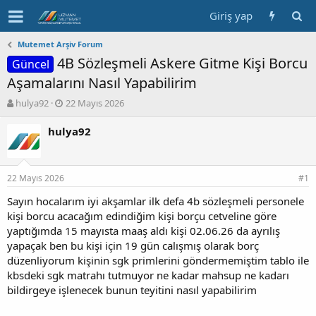
Giriş yap
Mutemet Arşiv Forum
4B Sözleşmeli Askere Gitme Kişi Borcu
Güncel
Aşamalarını Nasıl Yapabilirim
K
B
hulya92
22 Mayıs 2026
o
a
n
ş
hulya92
b
l
u
a
y
n
22 Mayıs 2026
u
g
#1
b
ı
Sayın hocalarım iyi akşamlar ilk defa 4b sözleşmeli personele
a
ç
kişi borcu acacağım edindiğim kişi borçu cetveline göre
ş
t
l
a
yaptığımda 15 mayısta maaş aldı kişi 02.06.26 da ayrılış
a
r
yapaçak ben bu kişi için 19 gün calışmış olarak borç
t
i
düzenliyorum kişinin sgk primlerini göndermemiştim tablo ile
a
h
kbsdeki sgk matrahı tutmuyor ne kadar mahsup ne kadarı
n
i
bildirgeye işlenecek bunun teyitini nasıl yapabilirim