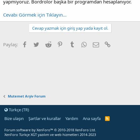
yapmiyoruz. Bordrolor başka bir programdan hesaplanıyor.
Cevabı Görmek için Tıklayın...
Cevap yazmak için giriş yap yada kayıt ol.
Facebook
Twitter
Reddit
Pinterest
Tumblr
WhatsApp
E-posta
Link
Paylaş:
Mutemet Arşiv Forum
Türkçe (TR)
Bize ulaşın
Şartlar ve kurallar
Yardım
Ana sayfa
Forum software by XenForo™
© 2010-2018 XenForo Ltd.
XenForo Türkçe XGT yazılım ve web hizmetleri 2014-2023