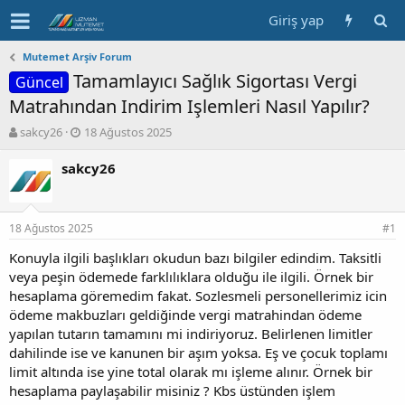
Giriş yap
Mutemet Arşiv Forum
Tamamlayıcı Sağlık Sigortası Vergi
Güncel
Matrahından Indirim Işlemleri Nasıl Yapılır?
K
B
sakcy26
18 Ağustos 2025
o
a
n
ş
sakcy26
b
l
u
a
y
n
18 Ağustos 2025
u
g
#1
b
ı
Konuyla ilgili başlıkları okudun bazı bilgiler edindim. Taksitli
a
ç
veya peşin ödemede farklılıklara olduğu ile ilgili. Örnek bir
ş
t
l
a
hesaplama göremedim fakat. Sozlesmeli personellerimiz icin
a
r
ödeme makbuzları geldiğinde vergi matrahindan ödeme
t
i
yapılan tutarın tamamını mi indiriyoruz. Belirlenen limitler
a
h
dahilinde ise ve kanunen bir aşım yoksa. Eş ve çocuk toplamı
n
i
limit altında ise yine total olarak mı işleme alınır. Örnek bir
hesaplama paylaşabilir misiniz ? Kbs üstünden işlem